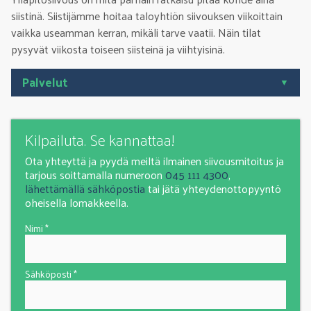
siistinä. Siistijämme hoitaa taloyhtiön siivouksen viikoittain
vaikka useamman kerran, mikäli tarve vaatii. Näin tilat
pysyvät viikosta toiseen siisteinä ja viihtyisinä.
Palvelut
Kilpailuta. Se kannattaa!
Ota yhteyttä ja pyydä meiltä ilmainen siivousmitoitus ja
tarjous soittamalla numeroon
045 111 4300
,
lähettämällä sähköpostia
tai jätä yhteydenottopyyntö
oheisella lomakkeella.
Nimi *
Sähköposti *