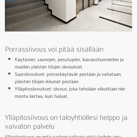
Porrassiivous voi pitää sisällään
Käytävien, saunojen, pesutupien, kuivaushuoneiden ja
muiden yleisten tilojen siivoukset.
Suursiivoukset: porraskäytävät pestään ja vahataan,
yleisten tilojen ikkunat pestään.
Ylläpitosiivoukset: siivous, joka tehdään viikoittain niin
monta kertaa, kuin haluat.
Ylläpitosiivous on taloyhtiöllesi helppo ja
vaivaton palvelu
Ylläpitosiivous on mitä parhain ratkaisu pitää kohde aina