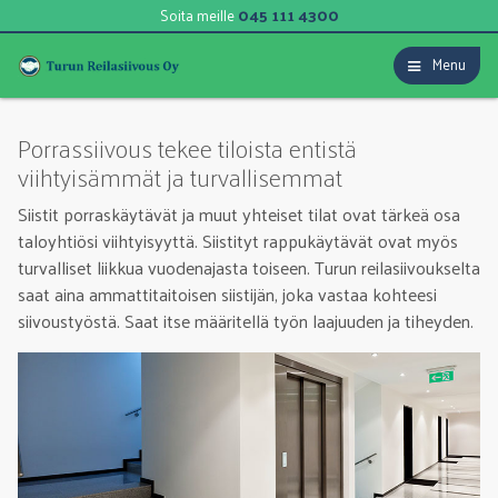
045 111 4300
Soita meille
Menu
Porrassiivous tekee tiloista entistä
viihtyisämmät ja turvallisemmat
Siistit porraskäytävät ja muut yhteiset tilat ovat tärkeä osa
taloyhtiösi viihtyisyyttä. Siistityt rappukäytävät ovat myös
turvalliset liikkua vuodenajasta toiseen. Turun reilasiivoukselta
saat aina ammattitaitoisen siistijän, joka vastaa kohteesi
siivoustyöstä. Saat itse määritellä työn laajuuden ja tiheyden.