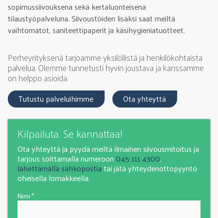
sopimussiivouksena sekä kertaluonteisena
tilaustyöpalveluna. Siivoustöiden lisäksi saat meiltä
vaihtomatot, saniteettipaperit ja käsihygieniatuotteet.
Perheyrityksenä tarjoamme yksilöllistä ja henkilökohtaista
palvelua. Olemme tunnetusti hyvin joustava ja kanssamme
on helppo asioida.
Tutustu palveluihimme
Ota yhteyttä
Kilpailuta. Se kannattaa!
Ota yhteyttä ja pyydä meiltä ilmainen siivousmitoitus ja
tarjous soittamalla numeroon
045 111 4300
,
lähettämällä sähköpostia
tai jätä yhteydenottopyyntö
oheisella lomakkeella.
Nimi *