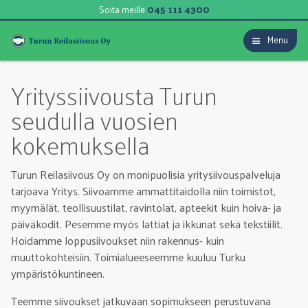
045 111 4300
Soita meille
Menu
Yrityssiivousta Turun
seudulla vuosien
kokemuksella
Turun Reilasiivous Oy on monipuolisia yritysiivouspalveluja
tarjoava Yritys. Siivoamme ammattitaidolla niin toimistot,
myymälät, teollisuustilat, ravintolat, apteekit kuin hoiva- ja
päiväkodit. Pesemme myös lattiat ja ikkunat sekä tekstiilit.
Hoidamme loppusiivoukset niin rakennus- kuin
muuttokohteisiin. Toimialueeseemme kuuluu Turku
ympäristökuntineen.
Teemme siivoukset jatkuvaan sopimukseen perustuvana