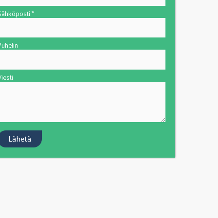
Sähköposti *
Puhelin
iesti