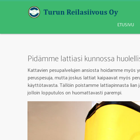
ETUSIVU
Pidämme lattiasi kunnossa huolellis
Kattavien pesupalvelujen ansiosta hoidamme myös yri
peruspesuja, mutta joskus lattiat kaipaavat myös peru
käyttötavasta. Tällöin poistamme lattiapinnasta lian 
jolloin lopputulos on huomattavasti parempi.