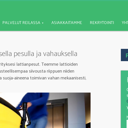
PALVELUT REILASSA
ASIAKKAITAMME
REKRYTOINTI
YH
ella pesulla ja vahauksella
P
tyksesi lattianpesut. Teemme lattioiden
steellisempaa siivousta riippuen niiden
ja suoja-aineena toimivan vahan mekaanisesti,