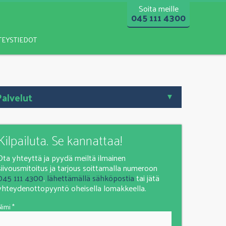
Soita meille
045 111 4300
TEYSTIEDOT
alvelut
Kilpailuta. Se kannattaa!
Ota yhteyttä ja pyydä meiltä ilmainen
siivousmitoitus ja tarjous soittamalla numeroon
045 111 4300
,
lähettämällä sähköpostia
tai jätä
yhteydenottopyyntö oheisella lomakkeella.
Nimi *