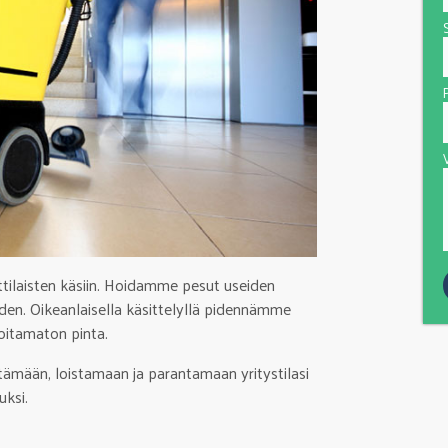
V
tilaisten käsiin. Hoidamme pesut useiden
iden. Oikeanlaisella käsittelyllä pidennämme
hoitamaton pinta.
tämään, loistamaan ja parantamaan yritystilasi
uksi.